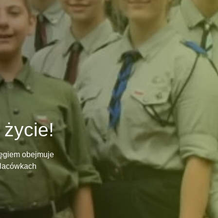
życie!​
sięgiem obejmuje
 placówkach